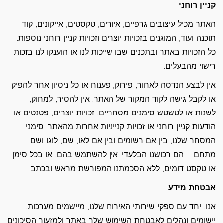
קניין רוחני
האתר מכיל עיצובים גרפיים, איורים, טקסטים, אייקונים, קוד
תוכנה ועוד, המוגנים בזכויות יוצרים וזכויות קניין רוחני נוספות.
כל הזכויות באתר ובתכנים שבו שייכות לנו או הוענקו לנו בזכות
רישוי מהבעלים.
אין לבצע הנדסה לאחור, פירוק, פענוח או כל ניסיון אחר להפיק
או לקבל גישה לקוד המקור של האתר. אין להסיר, למחוק,
לשנות או לטשטש סימנים מסחריים, זכויות יוצרים, פטנטים או
הודעות קניין רוחני או זכויות קנייניות אחרות מהאתר. סימני
המסחר שלנו, בין אם רשומים ובין אם לאו, שם, לוגו ושם
מתחם – הם רכושנו הבלעדי. אין להשתמש בהם, או בכל סימן
או טקסט דומים, ללא הסכמתנו המפורשת מראש ובכתב.
אבטחת מידע
אנו, יחד עם ספקי שירותי האירוח שלנו, מיישמים מערכות,
יישומים ונהלים לאבטחת השימוש שלך באתר ולמזעור הסיכונים