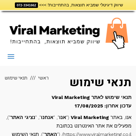
שיווק דיגיטלי שמביא תוצאות, בהתחייבות! >>>
דילוג
072-3341662
לתוכן
תפריט
תנאי שימוש
ראשי
תנאי שימוש
תנאי שימוש לאתר Viral Marketing
עדכון אחרון: 17/08/2025
אנו, באתר
Viral Marketing
("
אנו
", "
אנחנו
", "
נציגי האתר
"),
מפעילים את אתר האינטרנט בכתובת
https://www.viralmarketing.co.il/ ("
האתר
"). תנאי השימוש