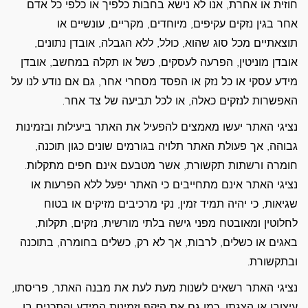
חוזית או אחרת, אנו לא נישא בחבות כלפיך או כלפי כל אדם
אחר בגין נזקים עקיפים, מיוחדים, מקריים, עונשיים או
תוצאתיים מכל סוג שהוא, כולל, ללא הגבלה, אובדן נתונים,
אובדן מוניטין, הפרעה לעסקים, כשל או תקלה במחשב, אובדן
מידע עסקי או כל נזק או הפסד מסחרי אחר, גם אם נודע לנו על
האפשרות לנזקים כאלה, או לכל תביעה של צד אחר.
נציגי האתר יעשו מאמצים להפעיל את האתר ביעילות ובזמינות
גבוהה, אך פעולת האתר תלויה בגורמים שונים כגון תוכנה,
חומרה ורשתות תקשורת, אשר מטבעם אינם חפים מתקלות.
נציגי האתר אינם מתחייבים כי האתר יפעל ללא הפרעות או
שגיאות, כי יהיה תמיד זמין, נקי מרכיבים מזיקים או בטוח
לחלוטין ומאובטח מפני גישה בלתי מורשית, נזקים, תקלות,
באגים או כשלים, לרבות, אך לא רק, כשלים בחומרה, בתוכנה
ובתקשורת.
נציגי האתר רשאים לשנות מעת לעת את מבנה האתר, פריסתו,
עיצובו או הצגתו, כמו גם את היקף וזמינות המידע והתכנים בו,