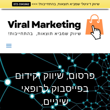
שיווק דיגיטלי שמביא תוצאות, בהתחייבות! >>>
דילוג
072-3341662
לתוכן
תפריט
פרסום, שיווק וקידום
בפייסבוק לרופאי
שיניים,